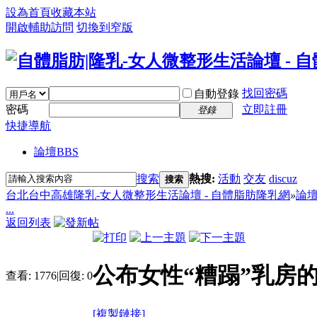
設為首頁
收藏本站
開啟輔助訪問
切換到窄版
找回密碼
自動登錄
密碼
立即註冊
登錄
快捷導航
論壇
BBS
搜索
熱搜:
活動
交友
discuz
搜索
台北台中高雄隆乳-女人微整形生活論壇 - 自體脂肪隆乳網
»
論
...
返回列表
公布女性“糟蹋”乳房的
查看:
1776
|
回復:
0
[複製鏈接]