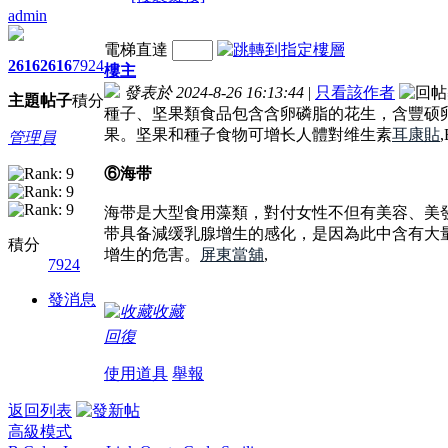
admin
電梯直達
2616
2616
7924
樓主
發表於 2024-8-26 16:13:44
|
只看該作者
主題
帖子
積分
種子、坚果類食品包含含卵磷脂的花生，含豐硕
果。坚果和種子食物可增长人體對维生素
耳康貼
管理員
⑥海带
海带是大型食用藻類，對付女性不但有美容、美
带具备減缓乳腺增生的感化，是因為此中含有大
積分
增生的危害。
屏東當舖
,
7924
發消息
收藏
回復
使用道具
舉報
返回列表
高級模式