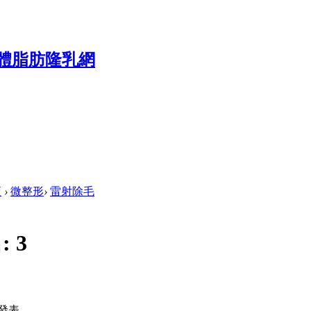
壇
›
微整形
›
雷射除毛
:
3
發表