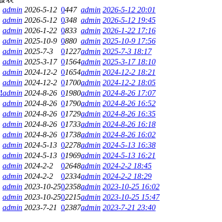
admin
2026-5-12
0
447
admin
2026-5-12 20:01
admin
2026-5-12
0
348
admin
2026-5-12 19:45
admin
2026-1-22
0
833
admin
2026-1-22 17:16
admin
2025-10-9
0
880
admin
2025-10-9 17:56
admin
2025-7-3
0
1227
admin
2025-7-3 18:17
admin
2025-3-17
0
1564
admin
2025-3-17 18:10
admin
2024-12-2
0
1654
admin
2024-12-2 18:21
admin
2024-12-2
0
1700
admin
2024-12-2 18:05
!
admin
2024-8-26
0
1980
admin
2024-8-26 17:07
admin
2024-8-26
0
1790
admin
2024-8-26 16:52
admin
2024-8-26
0
1729
admin
2024-8-26 16:35
admin
2024-8-26
0
1733
admin
2024-8-26 16:18
admin
2024-8-26
0
1738
admin
2024-8-26 16:02
admin
2024-5-13
0
2278
admin
2024-5-13 16:38
admin
2024-5-13
0
1969
admin
2024-5-13 16:21
admin
2024-2-2
0
2648
admin
2024-2-2 18:45
admin
2024-2-2
0
2334
admin
2024-2-2 18:29
admin
2023-10-25
0
2358
admin
2023-10-25 16:02
admin
2023-10-25
0
2215
admin
2023-10-25 15:47
admin
2023-7-21
0
2387
admin
2023-7-21 23:40