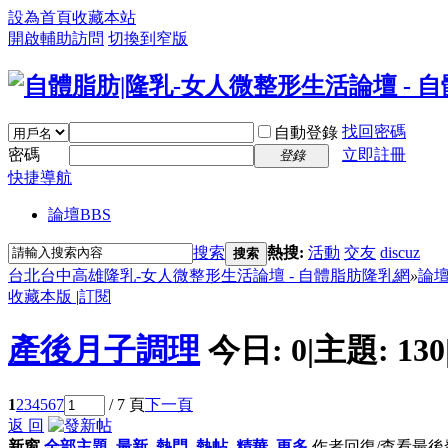
設為首頁
收藏本站
開啟輔助訪問
切換到窄版
找回密碼
自動登錄
密碼
立即註冊
登錄
快捷導航
論壇
BBS
搜索
熱搜:
活動
交友
discuz
搜索
台北台中高雄隆乳-女人微整形生活論壇 - 自體脂肪隆乳網
»
論
收藏本版
|
訂閱
產後月子調理
今日:
0
|
主題:
130
1
2
3
4
5
6
7
/ 7 頁
下一頁
返 回
新窗
全部主題
最新
熱門
熱帖
精華
更多
作者
回復/查看
最後