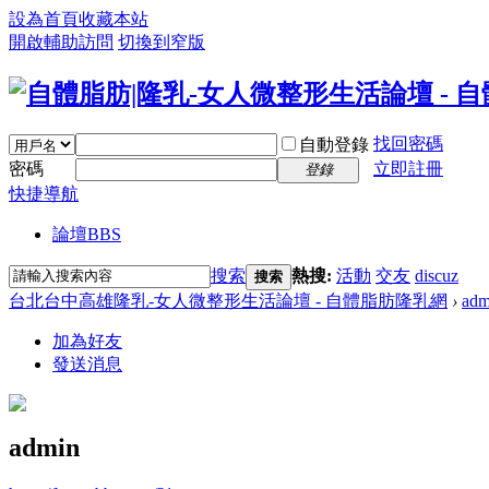
設為首頁
收藏本站
開啟輔助訪問
切換到窄版
找回密碼
自動登錄
密碼
立即註冊
登錄
快捷導航
論壇
BBS
搜索
熱搜:
活動
交友
discuz
搜索
台北台中高雄隆乳-女人微整形生活論壇 - 自體脂肪隆乳網
›
adm
加為好友
發送消息
admin