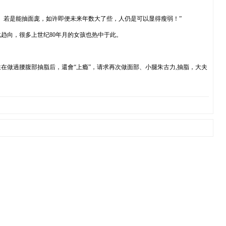
。若是能抽面庞，如许即便未来年数大了些，人仍是可以显得瘦弱！”
趋向，很多上世纪80年月的女孩也热中于此。
在做過腰腹部抽脂后，還會“上瘾”，请求再次做面部、小腿朱古力,抽脂，大夫