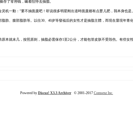
偷偷存了零用钱，瞒着怙恃去抽脂。
金灵机一動：“要不抽面庞吧！听说很多明星刚出道時面庞都有点婴儿肥，我本身也是
脂肪、腹部脂肪等。以往30、40岁等發福后的女性才是抽脂主體，而現在显現年青化
原本就未几，按照原则，抽脂必需保存1至2公分，才能包管皮肤不受毁伤。有些女性
Powered by
Discuz! X3.3 Archiver
© 2001-2017
Comsenz Inc.