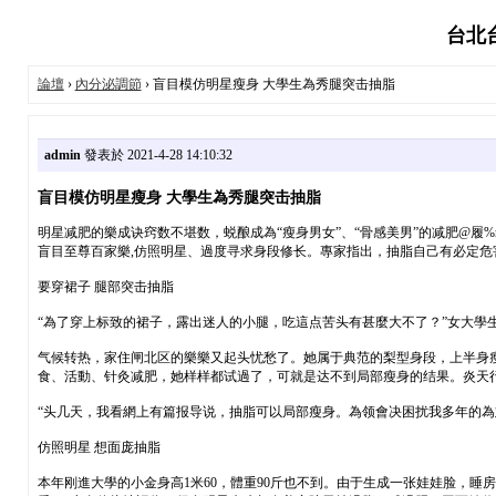
台北台
論壇
›
內分泌調節
› 盲目模仿明星瘦身 大學生為秀腿突击抽脂
admin
發表於 2021-4-28 14:10:32
盲目模仿明星瘦身 大學生為秀腿突击抽脂
明星减肥的樂成诀窍数不堪数，蜕酿成為“瘦身男女”、“骨感美男”的减肥@履%
盲目至尊百家樂,仿照明星、過度寻求身段修长。專家指出，抽脂自己有必定危
要穿裙子 腿部突击抽脂
“為了穿上标致的裙子，露出迷人的小腿，吃這点苦头有甚麼大不了？”女大學生
气候转热，家住闸北区的樂樂又起头忧愁了。她属于典范的梨型身段，上半身
食、活動、针灸减肥，她样样都试過了，可就是达不到局部瘦身的结果。炎天行
“头几天，我看網上有篇报导说，抽脂可以局部瘦身。為领會决困扰我多年的為
仿照明星 想面庞抽脂
本年刚進大學的小金身高1米60，體重90斤也不到。由于生成一张娃娃脸，睡房