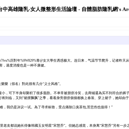
中高雄隆乳-女人微整形生活論壇 - 自體脂肪隆乳網's Arch
r7fvu%历對年%9W829%青@女大學生诱惑极大。连日来，气温节节爬升，记者
害，過度消瘦也是一种不康健。
樂樂（假名）對此很有几分“义士风格”。
瘦小，可下半身却聚积了很多脂肪。不单常被朋侪冷笑，去商铺還為买不到符合的裤
将到临，又到“裙摆飘飘”之季，看着身旁朋侪個個都换上春装、穿上裙子，她却由于
难，我仍是决议一试。為了寻求标致，受点痛除口臭茶包,苦悲伤也值得！”
里老友都说她长得像韩國玉女明星“宋慧乔”。但她总感觉，本身离“宋慧乔”另有一步之