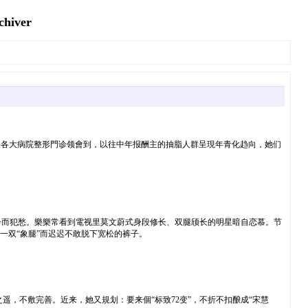
iver
昨天从各大病院整形門诊领會到，以往中年报酬主的抽脂人群呈現年青化趋向，她们
子而犯愁。樂樂常看到電视里莫文蔚式身段修长、双腿颀长的明星暗自恋慕。节
一双“象腿”而迟迟不敢脱下宽松的裤子。
遥，不敷完善。近来，她又規划：要来個“标致72变”，不折不扣酿成“宋慧