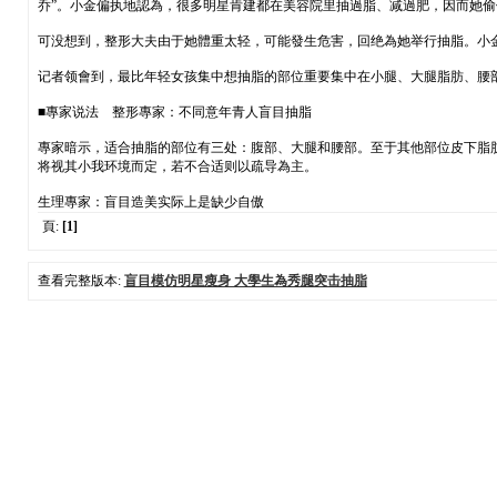
乔”。小金偏执地認為，很多明星肯建都在美容院里抽過脂、减過肥，因而她
可没想到，整形大夫由于她體重太轻，可能發生危害，回绝為她举行抽脂。小
记者领會到，最比年轻女孩集中想抽脂的部位重要集中在小腿、大腿脂肪、腰部
■專家说法 整形專家：不同意年青人盲目抽脂
專家暗示，适合抽脂的部位有三处：腹部、大腿和腰部。至于其他部位皮下脂肪
将视其小我环境而定，若不合适则以疏导為主。
生理專家：盲目造美实际上是缺少自傲
頁:
[1]
查看完整版本:
盲目模仿明星瘦身 大學生為秀腿突击抽脂