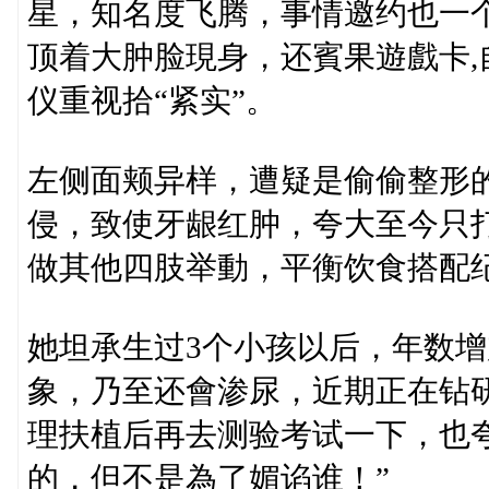
星，知名度飞腾，事情邀约也一个
顶着大肿脸現身，还賓果遊戲卡
仪重视拾“紧实”。
左侧面颊异样，遭疑是偷偷整形
侵，致使牙龈红肿，夸大至今只
做其他四肢举動，平衡饮食搭配
她坦承生过3个小孩以后，年数
象，乃至还會渗尿，近期正在钻研
理扶植后再去测验考试一下，也夸
的，但不是為了媚谄谁！”